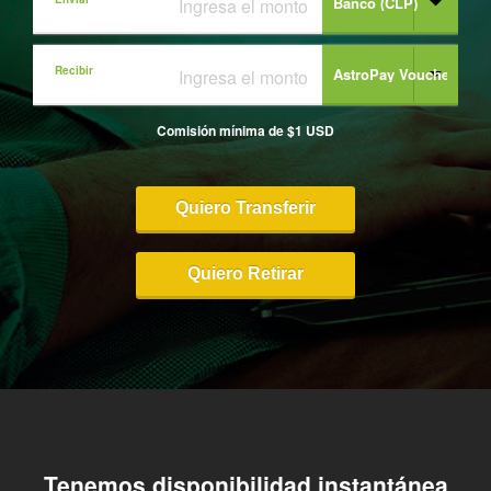
Recibir
Comisión mínima de $1 USD
Quiero Transferir
Quiero Retirar
Tenemos disponibilidad instantánea