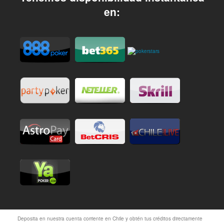
en:
Deposita en nuestra cuenta corriente en Chile y obtén tus créditos directamente